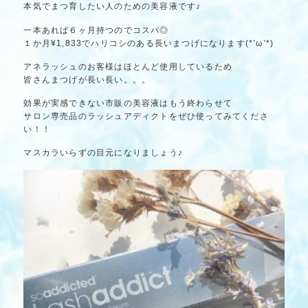
本気でまつ育したい人のための美容液です♪
一本あれば６ヶ月持つのでコスパ◎
１か月¥1,833でハリコシのある長いまつげになります(*’ω’*)
アネラッシュのお客様はほとんど使用しているため
皆さんまつげが長い長い。。。
効果が実感できない市販の美容液はもう終わらせて
サロン専売品のラッシュアディクトをぜひ使ってみてくださ
い！！
マスカラいらずの目元になりましょう♪